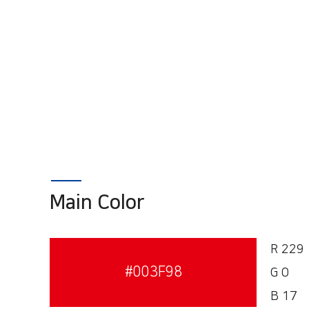
Main Color
R 229
#003F98
G 0
B 17