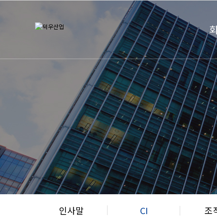
인사말
CI
조