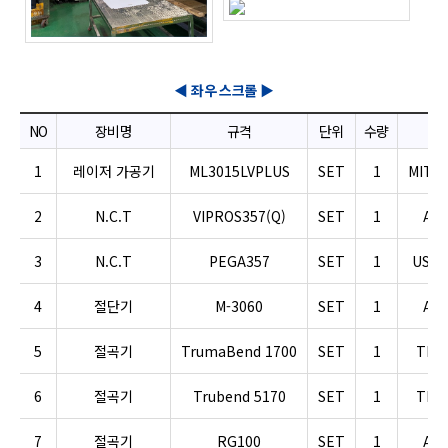
◀ 좌우 스크롤 ▶
NO
장비명
규격
단위
수량
비
1
레이저 가공기
ML3015LVPLUS
SET
1
MITSU
2
N.C.T
VIPROS357(Q)
SET
1
AM
3
N.C.T
PEGA357
SET
1
US A
4
절단기
M-3060
SET
1
AM
5
절곡기
TrumaBend 1700
SET
1
TRU
6
절곡기
Trubend 5170
SET
1
TRU
7
절곡기
RG100
SET
1
AM